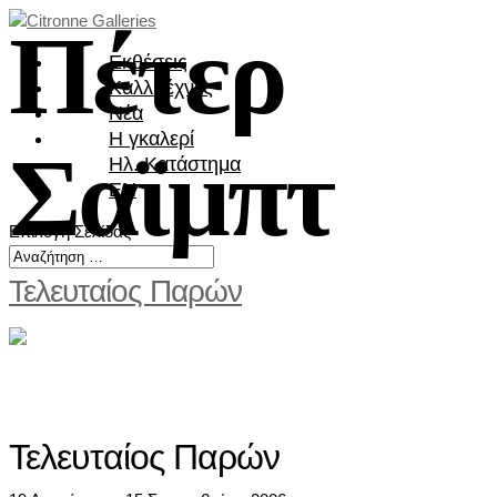
Πέτερ
Εκθέσεις
Καλλιτέχνες
Νέα
Η γκαλερί
Σαϊμπτ
Ηλ. Κατάστημα
EN
Επιλογή Σελίδας
Τελευταίος Παρών
Τελευταίος Παρών