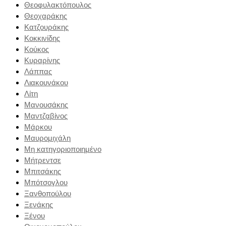
Θεοφυλακτόπουλος
Θεοχαράκης
Κατζουράκης
Κοκκινίδης
Κούκος
Κυραρίνης
Λάππας
Λιακουνάκου
Λίτη
Μανουσάκης
Μαντζαβίνος
Μάρκου
Μαυρομιχάλη
Μη κατηγοριοποιημένο
Μήτρεντσε
Μπιτσάκης
Μπότσογλου
Ξανθοπούλου
Ξενάκης
Ξένου