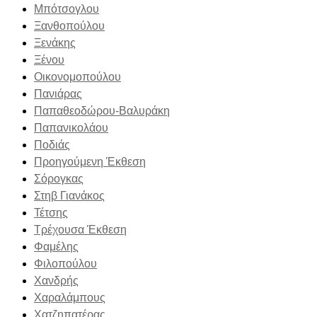
Μπότσογλου
Ξανθοπούλου
Ξενάκης
Ξένου
Οικονομοπούλου
Πανιάρας
Παπαθεοδώρου-Βαλυράκη
Παπανικολάου
Ποδιάς
Προηγούμενη Έκθεση
Σόρογκας
Στηβ Γιανάκος
Τέτσης
Τρέχουσα Έκθεση
Φαμέλης
Φιλοπούλου
Χανδρής
Χαραλάμπους
Χατζηπατέρας