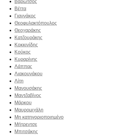
Βαρώτσος
Βέττα
Γιαννάκος
Θεοφυλακτόπουλος
Θεοχαράκης
Κατζουράκης
Κοκκινίδης
Κούκος
Κυραρίνης
Λάππας
Λιακουνάκου
Λίτη
Μανουσάκης
Μαντζαβίνος
Μάρκου
Μαυρομιχάλη
Μη κατηγοριοποιημένο
Μήτρεντσε
Μπιτσάκης