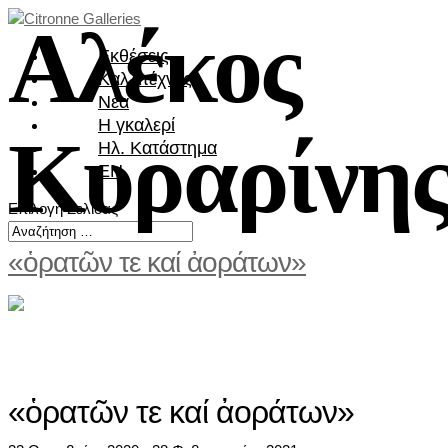
Αλέκος
Εκθέσεις
Καλλιτέχνες
Νέα
Η γκαλερί
Κυραρίνη
Ηλ. Κατάστημα
EN
Επιλογή Σελίδας
«ὁρατῶν τε καί ἀοράτων»
«ὁρατῶν τε καί ἀοράτων»