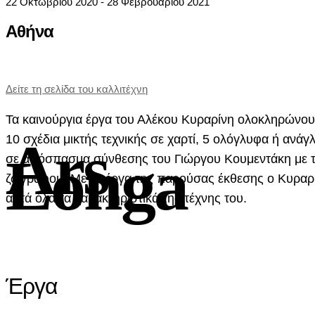
22 Οκτωβρίου 2020 - 28 Φεβρουαρίου 2021
Αθήνα
Δείτε τη σελίδα του καλλιτέχνη
Τα καινούργια έργα του Αλέκου Κυραρίνη ολοκληρώνουν 
Ars
10 σχέδια μικτής τεχνικής σε χαρτί, 5 ολόγλυφα ή ανάγ
Longa
σε απόσπασμα σύνθεσης του Γιώργου Κουμεντάκη με τίτ
ζωγράφου. Με τα έργα της παρούσας έκθεσης ο Κυραρίνη
αυτά όλα τα χαρακτηριστικά της τέχνης του.
Έργα