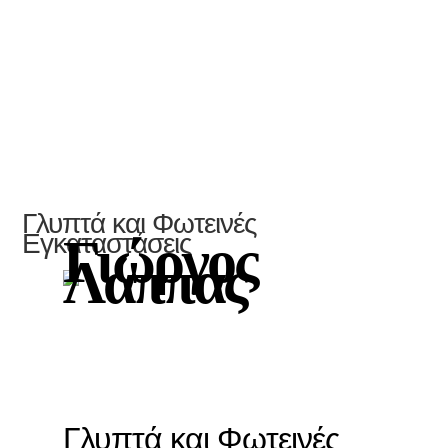
Γλυπτά και Φωτεινές
Εγκαταστάσεις
Γιώργος
Λάππας
Γλυπτά και Φωτεινές