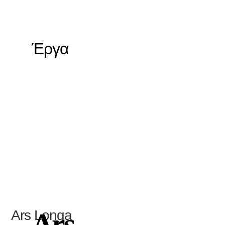
Έργα
Ars Longa
Ars