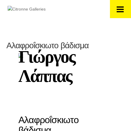
Αλαφροΐσκιωτο βάδισμα
Γιώργος
Λάππας
Αλαφροΐσκιωτο
βάδισμα