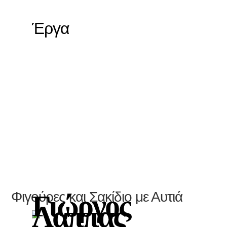
Έργα
Φιγούρες και Σακίδιο με Αυτιά
Γιώργος
Λάππας