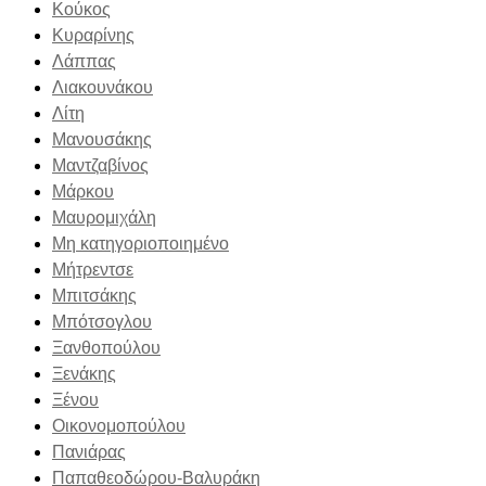
Κούκος
Κυραρίνης
Λάππας
Λιακουνάκου
Λίτη
Μανουσάκης
Μαντζαβίνος
Μάρκου
Μαυρομιχάλη
Μη κατηγοριοποιημένο
Μήτρεντσε
Μπιτσάκης
Μπότσογλου
Ξανθοπούλου
Ξενάκης
Ξένου
Οικονομοπούλου
Πανιάρας
Παπαθεοδώρου-Βαλυράκη