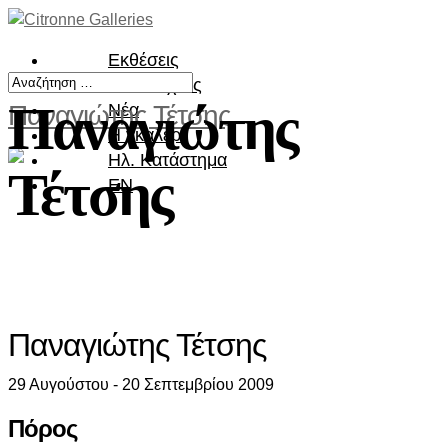
Εκθέσεις
Καλλιτέχνες
Παναγιώτης
Παναγιώτης Τέτσης
Νέα
Η γκαλερί
Ηλ. Κατάστημα
Τέτσης
EN
Παναγιώτης Τέτσης
29 Αυγούστου - 20 Σεπτεμβρίου 2009
Πόρος