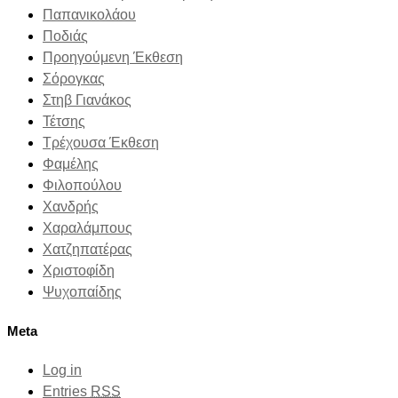
Παπανικολάου
Ποδιάς
Προηγούμενη Έκθεση
Σόρογκας
Στηβ Γιανάκος
Τέτσης
Τρέχουσα Έκθεση
Φαμέλης
Φιλοπούλου
Χανδρής
Χαραλάμπους
Χατζηπατέρας
Χριστοφίδη
Ψυχοπαίδης
Meta
Log in
Entries
RSS